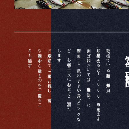
とも可能です。
な商品の中から最適なものをご提案するこ
お電話や店頭にてご希望をお尋ねし、豊富
します。
ど、お客様のニーズに合わせてご用意いた
型は無く、
例えば鮪においては、販売単位に決まった
類、加工品を含めると
取り扱っている商品数は、各種鮮魚や貝
豊富
1
尾そのままや半身、ブロックな
1
,
0
0
0
点を超えます。