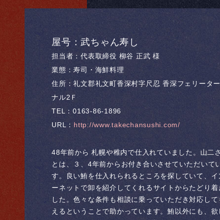
屋号：武ちゃん寿し
担当者：代表取締役 柳谷 正武 様
業態：寿司・海鮮料理
住所：礼文郡礼文町香深村字尺忍 香深フェリータ
ナル2Ｆ
TEL：0163-86-1896
URL：
http://www.takechansushi.com/
48年前から 札幌や稚内で仕入れていました。山二
とは、３、4年前からお付き合いさせていただいて
す。良い鮪を仕入れられるところを探していて、イ
ーネットで卸を紹介してくれるサイトからたどり着
した。色々な条件も相談に乗っていただき対応して
えるということで助かっています。鮪以外にも、欲