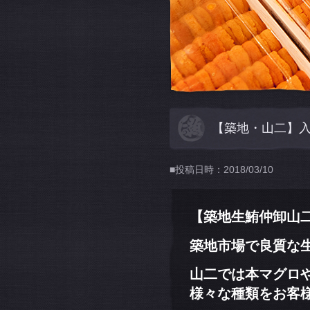
【築地・山二】入荷
■投稿日時：2018/03/10
【築地生鮪仲卸山
築地市場で良質な
山二では本マグロ
様々な種類をお客